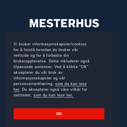
BESØKSADRESSE
Vi bruker informasjonskapsler/cookies
Bromsveien 23, 3183 Horten
for å forstå hvordan du bruker vår
nettside og for å forbedre din
brukeropplevelse. Dette inkluderer også
Telefon:
975 40 250
tilpassede annonser. Ved å klikke "OK"
E-post:
post@knutlangaas.no
aksepterer du vår bruk av
Org.nr.:
990 027 684
informasjonskapsler og vår
personvernerklæring,
som du kan lese
her
. Du aksepterer også våre vilkår for
POST-/
FAKTURAADRESSE
netttedet,
som du kan lese her.
Bromsveien 23, 3183 Horten
Faktura til: post@knutlangaas.no
OK