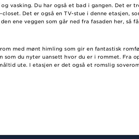
k og vasking. Du har også et bad i gangen. Det er t
n-closet. Det er også en TV-stue i denne etasjen, 
 den ene veggen som går ned fra fasaden her, så f
llrom med mønt himling som gir en fantastisk romføl
en som du nyter uansett hvor du er i rommet. Fra o
 måltid ute. I etasjen er det også et romslig sovero