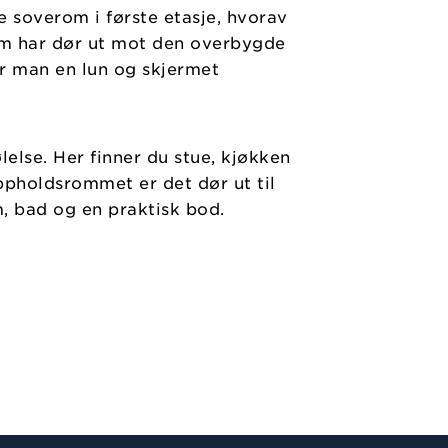
re soverom i første etasje, hvorav
som har dør ut mot den overbygde
år man en lun og skjermet
else. Her finner du stue, kjøkken
ppholdsrommet er det dør ut til
m, bad og en praktisk bod.