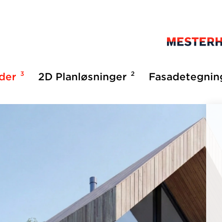
3
2
lder
2D Planløsninger
Fasadetegnin