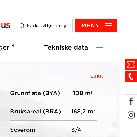
MENY
4
ger
Tekniske data
LUKK
Grunnflate (BYA)
108 m²
Bruksareal (BRA)
168,2 m²
Soverom
3/4