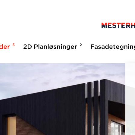
5
2
lder
2D Planløsninger
Fasadetegnin