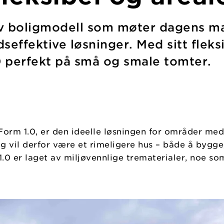
iv boligmodell som møter dagens ma
effektive løsninger. Med sitt fleksi
0 perfekt på små og smale tomter.
 Form 1.0, er den ideelle løsningen for områder me
g vil derfor være et rimeligere hus – både å bygg
0 er laget av miljøvennlige trematerialer, noe som