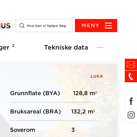
MENY
2
ger
Tekniske data
LUKK
Grunnflate (BYA)
128,8 m²
Bruksareal (BRA)
132,2 m²
Soverom
3