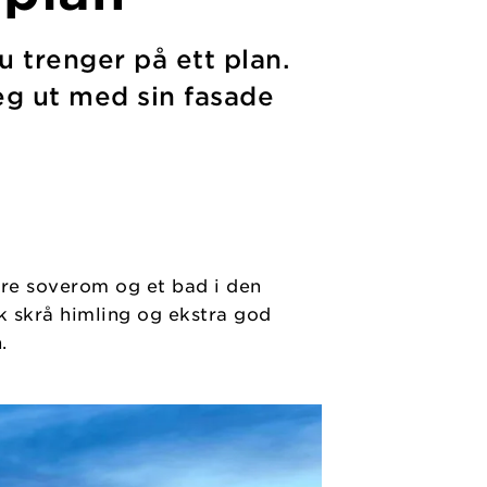
u trenger på ett plan.
seg ut med sin fasade
 tre soverom og et bad i den
k skrå himling og ekstra god
.