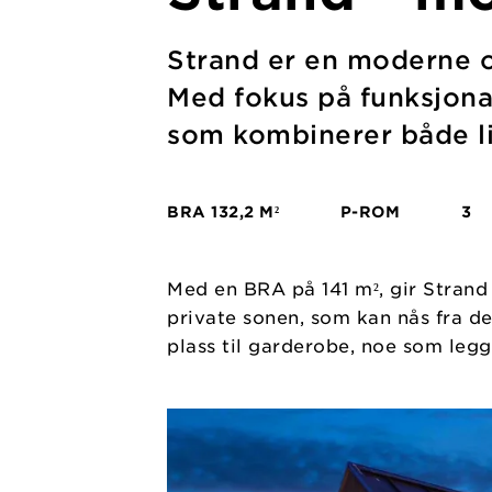
Strand er en moderne og
Med fokus på funksjonal
som kombinerer både l
BRA
132,2 M²
P-ROM
3
Med en BRA på 141 m², gir Strand 
private sonen, som kan nås fra d
plass til garderobe, noe som leg