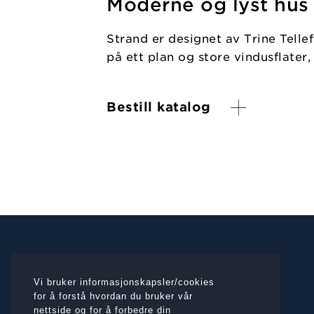
Moderne og lyst hus
Strand er designet av Trine Telle
på ett plan og store vindusflater
Bestill katalog
Vi bruker informasjonskapsler/cookies
for å forstå hvordan du bruker vår
nettside og for å forbedre din